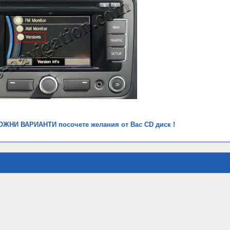
ЖНИ ВАРИАНТИ посочете желания от Вас CD диск !