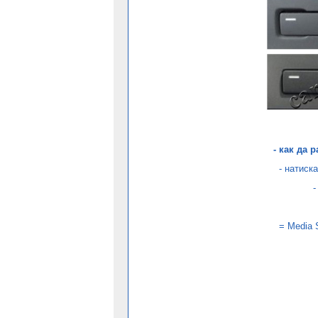
- как да 
- натиск
-
= Media 