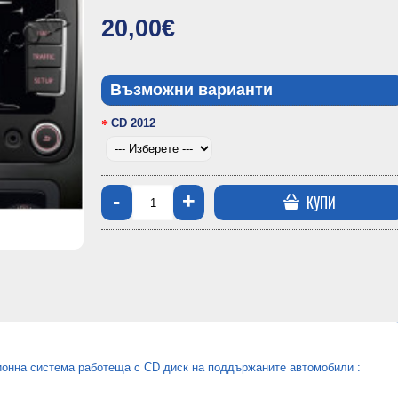
20,00€
Възможни варианти
CD 2012
-
+
КУПИ
ионна система работеща с CD диск
на поддържаните автомобили :