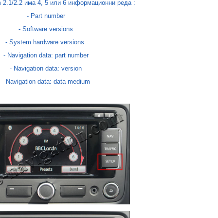
 2.1/2.2
има 4, 5 или 6 информационни реда :
- Part number
- Software versions
- System hardware versions
- Navigation data: part number
- Navigation data: version
- Navigation data: data medium