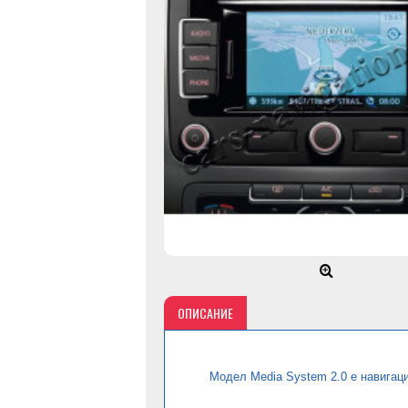
ОПИСАНИЕ
Модел Media System 2.0
е
навигац