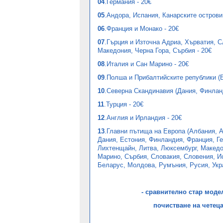
04
.Германия -
20€
05
.Андора, Испания, Канарските острови
06
.Франция и Монако -
20€
07
.Гърция и Източна Адриа, Хърватия, С
Македония, Черна Гора, Сърбия -
20€
08
.Италия и Сан Марино -
20€
09
.Полша и Прибалтийските републики (Е
10
.Северна Скандинавия (Дания, Финлан
11
.Турция -
20€
12
.Англия и Ирландия -
20€
13
.Главни пътища на Европа (Албания, А
Дания, Естония, Финландия, Франция, Ге
Лихтенщайн, Литва, Люксембург, Македо
Марино, Сърбия, Словакия, Словения, И
Беларус, Молдова, Румъния, Русия, Укр
- сравнително стар моде
почистване на четеца