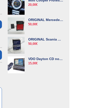
Mini Cooper Professional дискове за навигация
20,00€
ORIGINAL Mercedes NTG4.5 Audio 20 навигационна карта
50,00€
ORIGINAL Scania AUS4 навигационни карти
50,00€
VDO Dayton CD non CIQ навигационни дискове
15,00€