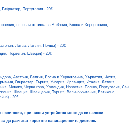
, Гибралтар, Португалия -
20€
ловения, основни пътища на Албания, Босна и Херцеговина,
стония, Литва, Латвия, Полша) -
20€
дия, Норвегия, Швеция) -
20€
ндора, Австрия, Белгия, Босна и Херцеговина, Хърватия, Чехия,
рмания, Гибралтар, Гърция, Унгария, Ирландия, Италия, Латвия,
ния, Монако, Черна гора, Холандия, Норвегия, Полша, Португалия, Сан
спания, Швеция, Швейцария, Турция, Великобритания, Ватикана,
айна) -
20€
л навигация, при някои устройства може да се наложи
 за да разчитат коректно навигационните дискове.