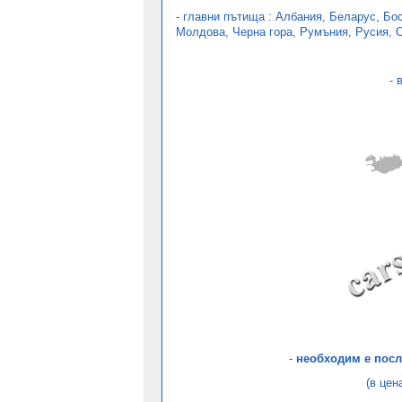
- главни пътища : Албания, Беларус, Бо
Молдова, Черна гора, Румъния, Русия, С
- 
-
необходим е
посл
(в цен