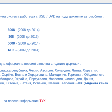
нна система работеща с USB / DVD на поддържаните автомобили :
3008
- (2008 до 2014
)
308
- (2008 до 2013
)
5008 -
(2008 до 2014
)
RCZ -
(2009 до 2014
)
една официална версия) включва следните държави :
овашка република, Чехия, Австрия, Холандия, Литва, Хърватия,
, Сърбия, Босна и Херцеговина, Македония, Германия, Обединеното
 Молдова, Украйна, Португалия, Норвегия, Финландия, Дания,
я, Естония, Латвия, Испания, Швеция, Албания - 40€ (
ъпдейта качен
- за повече информация
ТУК