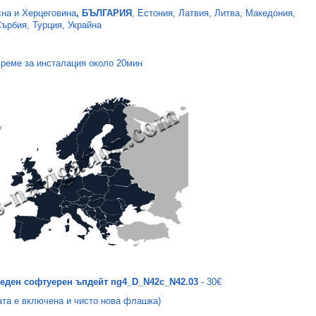
сна и Херцеговина
, БЪЛГАРИЯ
, Естония, Латвия, Литва, Македония,
ърбия, Турция, Украйна
време за инсталация около 20мин
еден софтуерен ъпдейт ng4_D_N42c_N42.03
-
30€
ата е включена и чисто нова флашка)