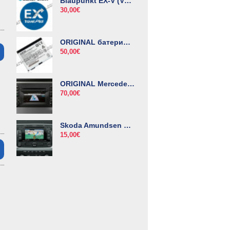
Blaupunkt EX-V (VX) диск за навигация
30,00€
ORIGINAL батерии HJS100 за навигационен модул Becker Map Pilot
50,00€
ORIGINAL Mercedes DVD Audio 50 NTG2.5
70,00€
Skoda Amundsen CD диск за навигация
15,00€