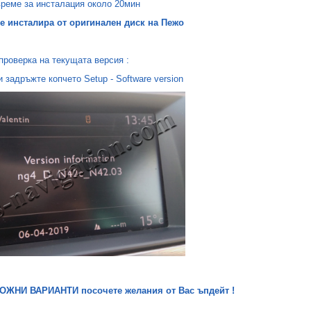
време за инсталация около 20мин
се инсталира от оригинален диск на Пежо
проверка на текущата версия :
и задръжте копчето Setup - Software version
ОЖНИ ВАРИАНТИ посочете желания от Вас ъпдейт !