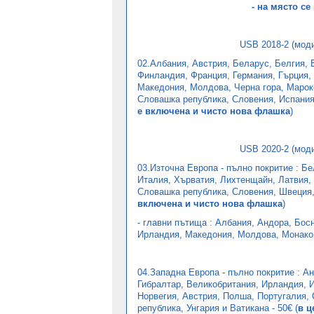
- на място с
USB 2018-2 (мод
02.Албания, Австрия, Беларус, Белгия, 
Финландия, Франция, Германия, Гърция, 
Македония, Молдова, Черна гора, Марок
Словашка република, Словения, Испания
е включена и чисто нова флашка
)
USB 2020-2 (мод
03.Източна Европа - пълно покритие :
Бе
Италия, Хърватия, Лихтенщайн, Латвия,
Словашка република, Словения, Швеция,
включена и чисто нова флашка
)
- главни пътища : Албания, Андора, Бос
Ирландия, Македония, Молдова, Монако,
04.Западна Европа
- пълно покритие :
Ан
Гибралтар, Великобритания, Ирландия, 
Норвегия, Австрия, Полша, Португалия,
република, Унгария и Ватикана
-
50€
(
в ц