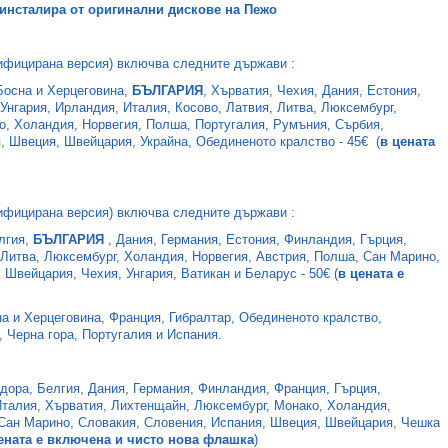
е инсталира от оригинални дискове на Пежо
ифицирана версия) включва следните държави :
Босна и Херцеговина,
БЪЛГАРИЯ
, Хърватия, Чехия, Дания, Естония,
Унгария, Ирландия, Италия, Косово, Латвия, Литва, Люксембург,
о, Холандия, Норвегия, Полша, Португалия, Румъния, Сърбия,
, Швеция, Швейцария, Украйна, Обединеното кралство -
45€
(
в цената
ифицирана версия) включва следните държави :
лгия,
БЪЛГАРИЯ
, Дания, Германия, Естония, Финландия, Гърция,
 Литва, Люксембург, Холандия, Норвегия, Австрия, Полша, Сан Марино,
 Швейцария, Чехия, Унгария, Ватикан и Беларус
-
50€
(
в цената е
на и Херцеговина, Франция, Гибралтар, Обединеното кралство,
 Черна гора, Португалия и Испания.
дора, Белгия, Дания, Германия, Финландия, Франция, Гърция,
Италия, Хърватия, Лихтенщайн, Люксембург, Монако, Холандия,
 Сан Марино, Словакия, Словения, Испания, Швеция, Швейцария, Чешка
ената е включена и чисто нова флашка
)