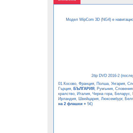
Модел WipCom 3D (NG4) e навигацио
2бр DVD 2016-2 (посл
01.Косово, Франция, Полша, Унгария, Сл
Гърция,
БЪЛГАРИЯ
, Румъния, Словения
кралство, Италия, Черна гора, Беларус,
Ирландия, Швейцария, Люксембург, Белги
на 2 флашки +
5€
)