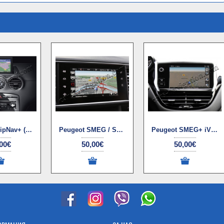
Peugeot WipNav+ (RT6) навигационни ъпдейти
Peugeot SMEG / SMEG+ iV1 навигационен ъпдейт
Peugeot SMEG+ iV2 ъпдейт на навигация
00€
50,00€
50,00€