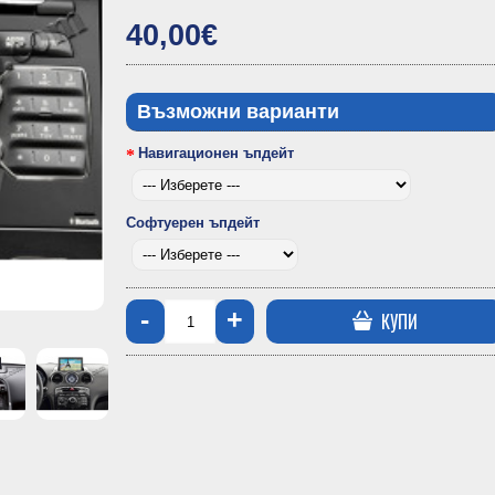
40,00€
Възможни варианти
Навигационен ъпдейт
Софтуерен ъпдейт
-
+
КУПИ