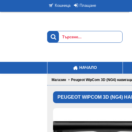
Плащане
Кошница
НАЧАЛО
Магазин
Peugeot WipCom 3D (NG4) навигац
PEUGEOT WIPCOM 3D (NG4) Н