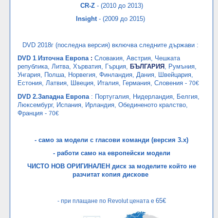
CR-Z
- (2010 до 2013)
Insight
- (2009 до 2015)
DVD 2018г (последна версия) включва следните държави :
DVD 1
.
Източна Европа
:
Словакия, Австрия, Чешката
република, Литва, Хърватия, Гърция,
БЪЛГАРИЯ
, Румъния,
Унгария, Полша, Норвегия, Финландия, Дания, Швейцария,
Естония, Латвия, Швеция, Италия, Германия, Словения -
70€
DVD 2.Западна Европа
:
Португалия, Нидерландия, Белгия,
Люксембург, Испания, Ирландия, Обединеното кралство,
Франция -
70€
- само за модели с гласови команди (версия 3.х)
- работи само на европейски модели
ЧИСТО НОВ ОРИГИНАЛЕН диск за моделите който не
разчитат копия дискове
65€
- при плащане по Revolut цената е