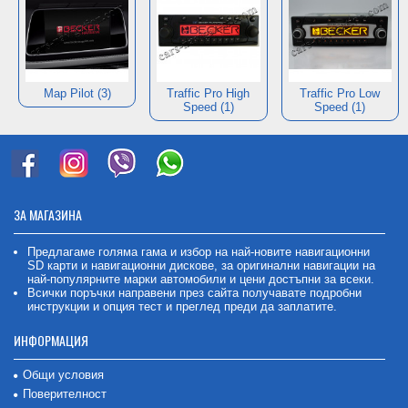
Map Pilot (3)
Traffic Pro High
Traffic Pro Low
Speed (1)
Speed (1)
ЗА МАГАЗИНА
Предлагаме голяма гама и избор на най-новите навигационни
SD карти и навигационни дискове, за оригинални навигации на
най-популярните марки автомобили и цени достъпни за всеки.
Всички поръчки направени през сайта получавате подробни
инструкции и опция тест и преглед преди да заплатите.
ИНФОРМАЦИЯ
Общи условия
Поверителност