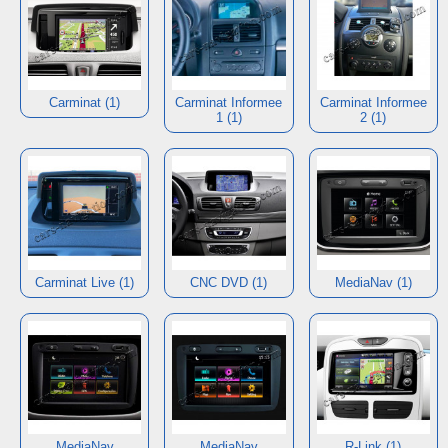
Carminat (1)
Carminat Informee
Carminat Informee
1 (1)
2 (1)
Carminat Live (1)
CNC DVD (1)
MediaNav (1)
MediaNav
MediaNav
R-Link (1)